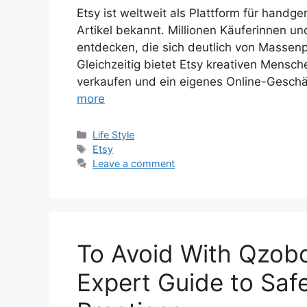
Etsy ist weltweit als Plattform für hand
Artikel bekannt. Millionen Käuferinnen un
entdecken, die sich deutlich von Massen
Gleichzeitig bietet Etsy kreativen Mensche
verkaufen und ein eigenes Online-Geschäf
more
Categories
Life Style
Tags
Etsy
Leave a comment
To Avoid With Qzobo
Expert Guide to Safe