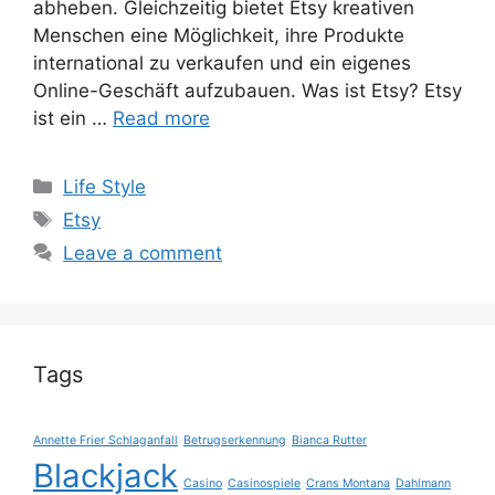
abheben. Gleichzeitig bietet Etsy kreativen
Menschen eine Möglichkeit, ihre Produkte
international zu verkaufen und ein eigenes
Online-Geschäft aufzubauen. Was ist Etsy? Etsy
ist ein …
Read more
Categories
Life Style
Tags
Etsy
Leave a comment
Tags
Annette Frier Schlaganfall
Betrugserkennung
Bianca Rutter
Blackjack
Casino
Casinospiele
Crans Montana
Dahlmann