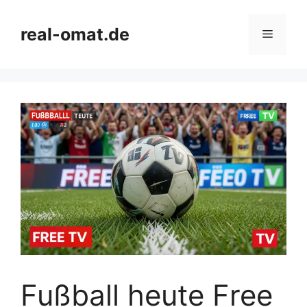
Skip
to
real-omat.de
Menu
content
Fußball heute Free