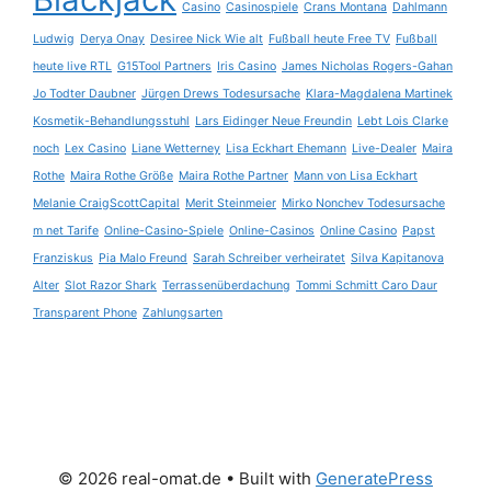
Casino
Casinospiele
Crans Montana
Dahlmann
Ludwig
Derya Onay
Desiree Nick Wie alt
Fußball heute Free TV
Fußball
heute live RTL
G15Tool Partners
Iris Casino
James Nicholas Rogers-Gahan
Jo Todter Daubner
Jürgen Drews Todesursache
Klara-Magdalena Martinek
Kosmetik-Behandlungsstuhl
Lars Eidinger Neue Freundin
Lebt Lois Clarke
noch
Lex Casino
Liane Wetterney
Lisa Eckhart Ehemann
Live-Dealer
Maira
Rothe
Maira Rothe Größe
Maira Rothe Partner
Mann von Lisa Eckhart
Melanie CraigScottCapital
Merit Steinmeier
Mirko Nonchev Todesursache
m net Tarife
Online-Casino-Spiele
Online-Casinos
Online Casino
Papst
Franziskus
Pia Malo Freund
Sarah Schreiber verheiratet
Silva Kapitanova
Alter
Slot Razor Shark
Terrassenüberdachung
Tommi Schmitt Caro Daur
Transparent Phone
Zahlungsarten
© 2026 real-omat.de
• Built with
GeneratePress