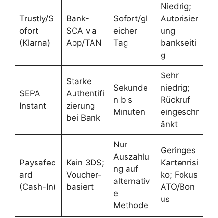
Niedrig;
Trustly/S
Bank-
Sofort/gl
Autorisier
ofort
SCA via
eicher
ung
(Klarna)
App/TAN
Tag
bankseiti
g
Sehr
Starke
Sekunde
niedrig;
SEPA
Authentifi
n bis
Rückruf
Instant
zierung
Minuten
eingeschr
bei Bank
änkt
Nur
Geringes
Auszahlu
Paysafec
Kein 3DS;
Kartenrisi
ng auf
ard
Voucher-
ko; Fokus
alternativ
(Cash-In)
basiert
ATO/Bon
e
us
Methode