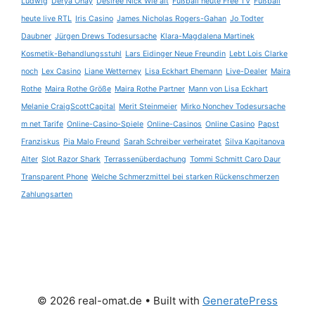
Ludwig
Derya Onay
Desiree Nick Wie alt
Fußball heute Free TV
Fußball
heute live RTL
Iris Casino
James Nicholas Rogers-Gahan
Jo Todter
Daubner
Jürgen Drews Todesursache
Klara-Magdalena Martinek
Kosmetik-Behandlungsstuhl
Lars Eidinger Neue Freundin
Lebt Lois Clarke
noch
Lex Casino
Liane Wetterney
Lisa Eckhart Ehemann
Live-Dealer
Maira
Rothe
Maira Rothe Größe
Maira Rothe Partner
Mann von Lisa Eckhart
Melanie CraigScottCapital
Merit Steinmeier
Mirko Nonchev Todesursache
m net Tarife
Online-Casino-Spiele
Online-Casinos
Online Casino
Papst
Franziskus
Pia Malo Freund
Sarah Schreiber verheiratet
Silva Kapitanova
Alter
Slot Razor Shark
Terrassenüberdachung
Tommi Schmitt Caro Daur
Transparent Phone
Welche Schmerzmittel bei starken Rückenschmerzen
Zahlungsarten
© 2026 real-omat.de
• Built with
GeneratePress