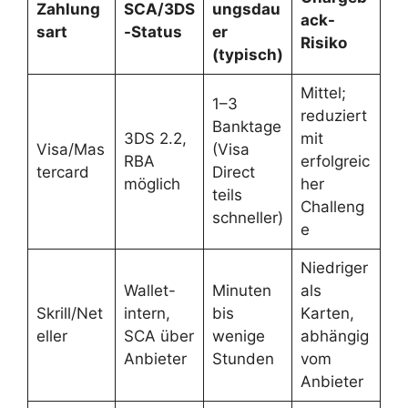
Zahlung
SCA/3DS
ungsdau
ack-
sart
-Status
er
Risiko
(typisch)
Mittel;
1–3
reduziert
Banktage
3DS 2.2,
mit
Visa/Mas
(Visa
RBA
erfolgreic
tercard
Direct
möglich
her
teils
Challeng
schneller)
e
Niedriger
Wallet-
Minuten
als
Skrill/Net
intern,
bis
Karten,
eller
SCA über
wenige
abhängig
Anbieter
Stunden
vom
Anbieter