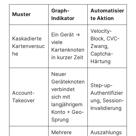
Graph-
Automatisier
Muster
Indikator
te Aktion
Velocity-
Ein Gerät →
Kaskadierte
Block, CVC-
viele
Kartenversuc
Zwang,
Kartenknoten
he
Captcha-
in kurzer Zeit
Härtung
Neuer
Geräteknoten
Step-up-
verbindet
Account-
Authentifizier
sich mit
Takeover
ung, Session-
langjährigem
Invalidierung
Konto + Geo-
Sprung
Mehrere
Auszahlungs