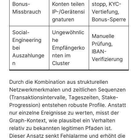
Bonus-
Konten teilen
stopp, KYC-
Missbrauch
IP-/Gerätensi
Vertiefung,
gnaturen
Bonus-Sperre
Social-
Ungewöhnlic
Manuelle
Engineering
he
Prüfung,
bei
Empfängerko
IBAN-
Auszahlunge
nten im
Verifizierung
n
Cluster
Durch die Kombination aus strukturellen
Netzwerkmerkmalen und zeitlichen Sequenzen
(Transaktionsintervalle, Tageszeiten, Stake-
Progression) entstehen robuste Profile. Anstatt
nur einzelne Ereignisse zu werten, misst der
Graph-Kontext, wie plausibel ein Verhalten
relativ zu bekannten legitimen Pfaden ist.
Dieser Ansatz senkt Fehlalarme und erhöht die