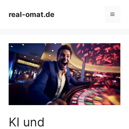
Skip
to
real-omat.de
Menu
content
KI und